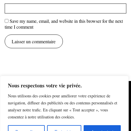
Save my name, email, and website in this browser for the next
time I comment
Nous respectons votre vie privée.
mentions légales
Nous utilisons des cookies pour améliorer votre expérience de
information sur les cookies
formulaire de contact
navigation, diffuser des publicités ou des contenus personnalisés et
newsletter
analyser notre trafic. En cliquant sur « Tout accepter », vous
plan du site
derniers articles
consentez à notre utilisation des cookies.
Instagram
© Nicolas Quinette