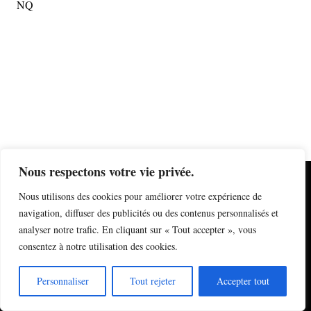
NQ
Nous respectons votre vie privée.
mentions légales
Nous utilisons des cookies pour améliorer votre expérience de
information sur les cookies
formulaire de contact
navigation, diffuser des publicités ou des contenus personnalisés et
newsletter
analyser notre trafic. En cliquant sur « Tout accepter », vous
plan du site
derniers articles
consentez à notre utilisation des cookies.
Instagram
© Nicolas Quinette
Personnaliser
Tout rejeter
Accepter tout