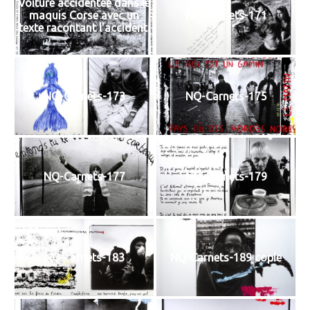
Voiture accidentée dans le
maquis Corse avec un
NQ-Carnets-171
texte racontant l'accident.
NQ-Carnets-173
NQ-Carnets-175
NQ-Carnets-177
NQ-Carnets-179
NQ-carnets-183
NQ-Carnets-189 copie