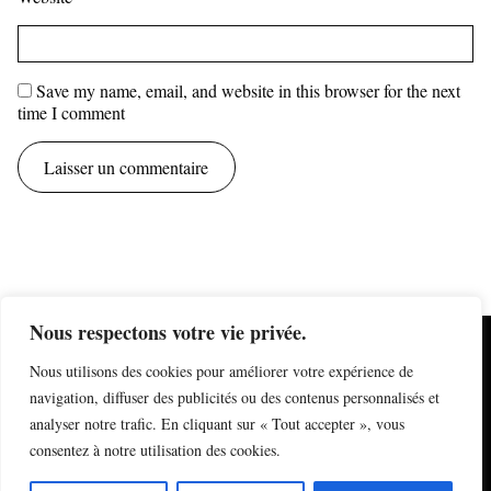
Save my name, email, and website in this browser for the next
time I comment
Nous respectons votre vie privée.
mentions légales
Nous utilisons des cookies pour améliorer votre expérience de
information sur les cookies
formulaire de contact
navigation, diffuser des publicités ou des contenus personnalisés et
newsletter
analyser notre trafic. En cliquant sur « Tout accepter », vous
plan du site
derniers articles
consentez à notre utilisation des cookies.
Instagram
© Nicolas Quinette