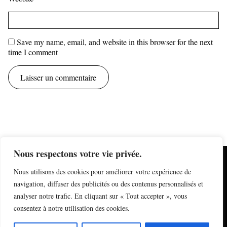
Save my name, email, and website in this browser for the next
time I comment
Nous respectons votre vie privée.
mentions légales
Nous utilisons des cookies pour améliorer votre expérience de
information sur les cookies
formulaire de contact
navigation, diffuser des publicités ou des contenus personnalisés et
newsletter
analyser notre trafic. En cliquant sur « Tout accepter », vous
plan du site
derniers articles
consentez à notre utilisation des cookies.
Instagram
© Nicolas Quinette